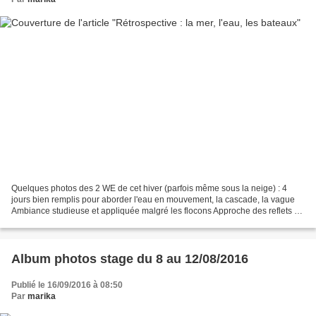
Quelques photos des 2 WE de cet hiver (parfois même sous la neige) : 4
jours bien remplis pour aborder l'eau en mouvement, la cascade, la vague
Ambiance studieuse et appliquée malgré les flocons Approche des reflets Et
la mer... Comment donner vie à cet...
Album photos stage du 8 au 12/08/2016
Publié le 16/09/2016 à 08:50
Par
marika