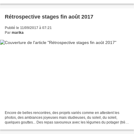
apéro concert A 19h accueil...
Rétrospective stages fin août 2017
Publié le 11/09/2017 à 07:21
Par
marika
Encore de belles rencontres, des projets variés comme en attestent les
photos, des ambiances joyeuses mais studieuses, du soleil, du soleil,
quelques gouttes... Des repas savoureux avec les légumes du potager (très
généreux cette année) et les produits...