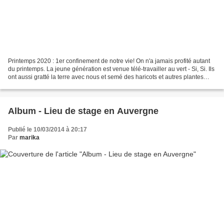
Printemps 2020 : 1er confinement de notre vie! On n'a jamais profité autant
du printemps. La jeune génération est venue télé-travailler au vert - Si, Si. Ils
ont aussi gratté la terre avec nous et semé des haricots et autres plantes
qu'ils ont eu loisir...
Album - Lieu de stage en Auvergne
Publié le 10/03/2014 à 20:17
Par
marika