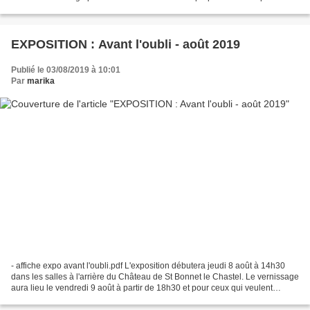
bois pour tester les équilibres...
EXPOSITION : Avant l'oubli - août 2019
Publié le 03/08/2019 à 10:01
Par
marika
- affiche expo avant l'oubli.pdf L'exposition débutera jeudi 8 août à 14h30
dans les salles à l'arrière du Château de St Bonnet le Chastel. Le vernissage
aura lieu le vendredi 9 août à partir de 18h30 et pour ceux qui veulent
poursuivre la soirée, il...