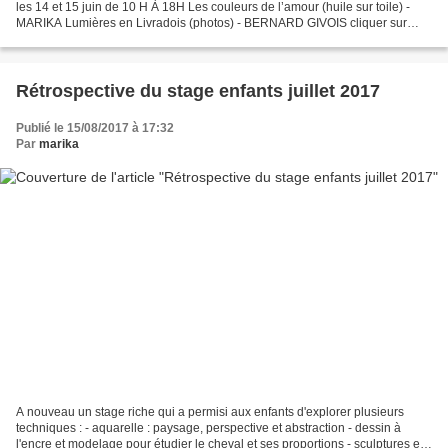
les 14 et 15 juin de 10 H À 18H Les couleurs de l’amour (huile sur toile) -
MARIKA Lumières en Livradois (photos) - BERNARD GIVOIS cliquer sur
l'image pour la voir en entier du 14 juillet au...
Rétrospective du stage enfants juillet 2017
Publié le 15/08/2017 à 17:32
Par
marika
A nouveau un stage riche qui a permisi aux enfants d'explorer plusieurs
techniques : - aquarelle : paysage, perspective et abstraction - dessin à
l'encre et modelage pour étudier le cheval et ses proportions - sculptures en