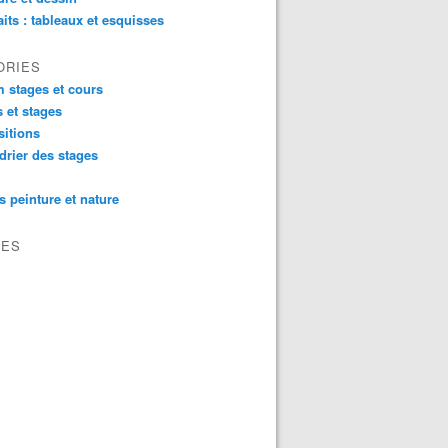
aits : tableaux et esquisses
ORIES
 stages et cours
 et stages
itions
drier des stages
s peinture et nature
VES