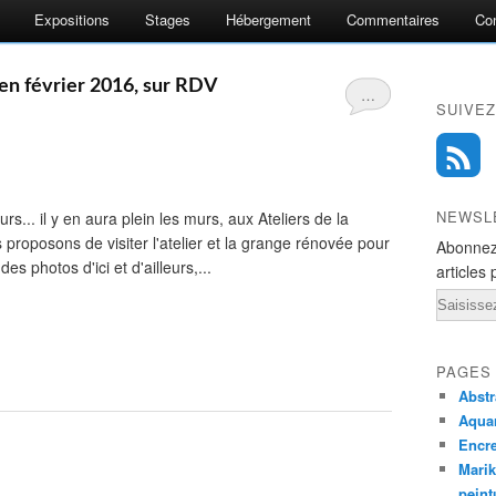
Expositions
Stages
Hébergement
Commentaires
Co
n février 2016, sur RDV
…
SUIVEZ
NEWSL
s... il y en aura plein les murs, aux Ateliers de la
proposons de visiter l'atelier et la grange rénovée pour
Abonnez
es photos d'ici et d'ailleurs,...
articles 
Email
PAGES
Abstr
Aquar
Encr
Marik
peint