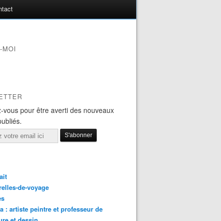
ntact
-MOI
ETTER
-vous pour être averti des nouveaux
publiés.
ait
elles-de-voyage
es
a : artiste peintre et professeur de
ure et dessin