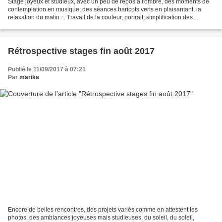
Stage joyeux et studieux, avec un peu de repos à l'ombre, des moments de
contemplation en musique, des séances haricots verts en plaisantant, la
relaxation du matin ... Travail de la couleur, portrait, simplification des
paysages, portrait, animaux ....
Rétrospective stages fin août 2017
Publié le 11/09/2017 à 07:21
Par
marika
Encore de belles rencontres, des projets variés comme en attestent les
photos, des ambiances joyeuses mais studieuses, du soleil, du soleil,